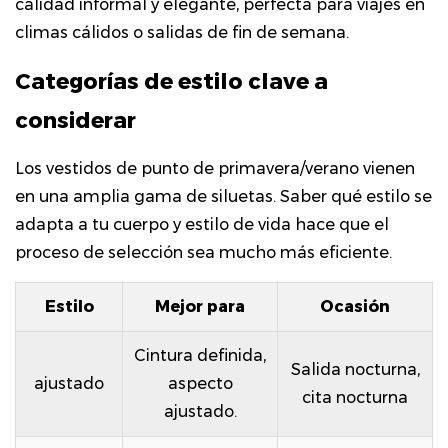
7
calidad informal y elegante, perfecta para viajes en
Qué
climas cálidos o salidas de fin de semana.
buscar
Categorías de estilo clave a
en
la
considerar
calidad
de
Los vestidos de punto de primavera/verano vienen
la
en una amplia gama de siluetas. Saber qué estilo se
construcción
adapta a tu cuerpo y estilo de vida hace que el
8
proceso de selección sea mucho más eficiente.
Cuidar
tu
Estilo
Mejor para
Ocasión
vestido
de
Cintura definida,
Salida nocturna,
punto
ajustado
aspecto
cita nocturna
para
ajustado.
que