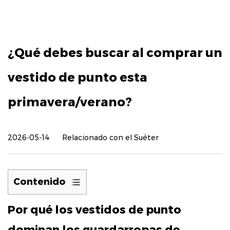
¿Qué debes buscar al comprar un
vestido de punto esta
primavera/verano?
2026-05-14
Relacionado con el Suéter
Contenido
1
Por qué los vestidos de punto
Por
qué
dominan los guardarropas de