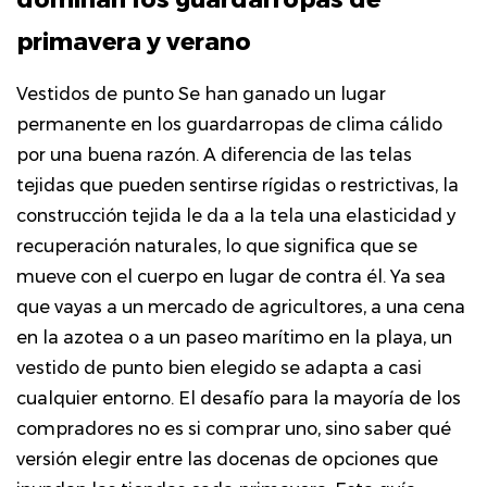
los
primavera y verano
vestidos
de
Vestidos de punto
Se han ganado un lugar
punto
permanente en los guardarropas de clima cálido
dominan
por una buena razón. A diferencia de las telas
los
tejidas que pueden sentirse rígidas o restrictivas, la
guardarropas
construcción tejida le da a la tela una elasticidad y
de
recuperación naturales, lo que significa que se
primavera
mueve con el cuerpo en lugar de contra él. Ya sea
y
que vayas a un mercado de agricultores, a una cena
verano
2
en la azotea o a un paseo marítimo en la playa, un
Comprensión
vestido de punto bien elegido se adapta a casi
de
cualquier entorno. El desafío para la mayoría de los
los
compradores no es si comprar uno, sino saber qué
tipos
versión elegir entre las docenas de opciones que
de