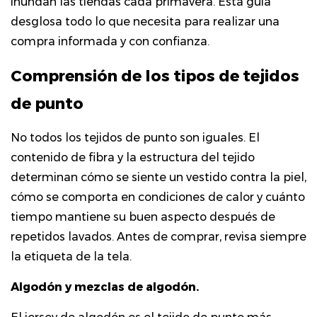
inundan las tiendas cada primavera. Esta guía
tejidos
desglosa todo lo que necesita para realizar una
de
compra informada y con confianza.
punto
Comprensión de los tipos de tejidos
2.1
Algodón
de punto
y
mezclas
No todos los tejidos de punto son iguales. El
de
contenido de fibra y la estructura del tejido
algodón.
determinan cómo se siente un vestido contra la piel,
2.2
cómo se comporta en condiciones de calor y cuánto
Rayón
tiempo mantiene su buen aspecto después de
y
repetidos lavados. Antes de comprar, revisa siempre
Viscosa
la etiqueta de la tela.
2.3
Punto
Algodón y mezclas de algodón.
de