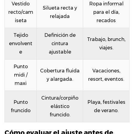
Vestido
Ropa informal
dure
Silueta recta y
9
recto/cam
para el día,
relajada
Guía
iseta
recados
de
Tejido
Definición de
presupuesto:
Trabajo, brunch,
envolvent
cintura
qué
viajes.
e
ajustable
ofrecen
los
Punto
diferentes
Cobertura fluida
Vacaciones,
midi /
precios
y alargada.
resort, eventos.
maxi
Cintura/corpiño
Punto
Playa, festivales
elástico
fruncido
de verano.
fruncido.
Cómo evaluar el ajuste antes de