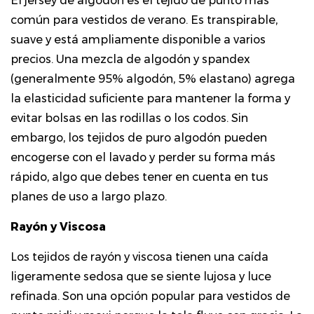
El jersey de algodón es el tejido de punto más
lino
común para vestidos de verano. Es transpirable,
3
suave y está ampliamente disponible a varios
Categorías
precios. Una mezcla de algodón y spandex
de
(generalmente 95% algodón, 5% elastano) agrega
estilo
la elasticidad suficiente para mantener la forma y
clave
evitar bolsas en las rodillas o los codos. Sin
a
embargo, los tejidos de puro algodón pueden
considerar
4
encogerse con el lavado y perder su forma más
Cómo
rápido, algo que debes tener en cuenta en tus
evaluar
planes de uso a largo plazo.
el
Rayón y Viscosa
ajuste
antes
Los tejidos de rayón y viscosa tienen una caída
de
ligeramente sedosa que se siente lujosa y luce
comprar
refinada. Son una opción popular para vestidos de
5