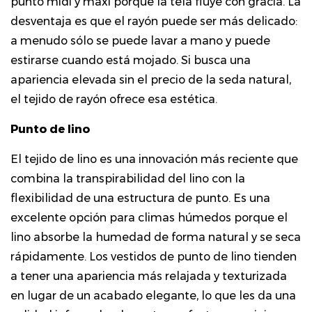
punto midi y maxi porque la tela fluye con gracia. La
Primavera
desventaja es que el rayón puede ser más delicado:
versus
a menudo sólo se puede lavar a mano y puede
verano:
estirarse cuando está mojado. Si busca una
elegir
apariencia elevada sin el precio de la seda natural,
el
el tejido de rayón ofrece esa estética.
peso
adecuado
Punto de lino
6
El tejido de lino es una innovación más reciente que
Consideraciones
combina la transpirabilidad del lino con la
de
flexibilidad de una estructura de punto. Es una
color
excelente opción para climas húmedos porque el
e
lino absorbe la humedad de forma natural y se seca
impresión
rápidamente. Los vestidos de punto de lino tienden
para
a tener una apariencia más relajada y texturizada
climas
cálidos
en lugar de un acabado elegante, lo que les da una