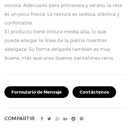
viscosa. Adecuado para primavera y verano, la tela
es un poco fresca. La textura es sedosa, elástica y
confortable.
El producto tiene cintura media alta, lo que
puede alargar la línea de la pierna mientras
adelgaza. Su forma delgada también es muy
buena, más que unos buenos pantalones raros.
Se recomienda lavar a mano los productos tipo
suéter con agua fría. ¡No usar lejía ni exponer a la
luz solar, no secar en secadora!
Formulario de Mensaje
Contáctenos
Características:
Hilo personalizado con sensación de hielo, fresco
y sedoso.
COMPARTIR:
Elástico, cómodo e inclusivo de llevar.
La empresa apoya la personalización de tamaño,