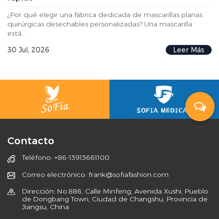
¿Por qué elegir una fábrica dedicada de mascarillas planas
quirúrgicas desechables personalizadas? Una mascarilla
está...
30 Jul, 2026
Leer Más
Contacto
Teléfono: +86-13913661100
Correo electrónico: frank@sofiafashion.com
Dirección: No.886, Calle Minfeng, Avenida Xushi, Pueblo
de Dongbang Town, Ciudad de Changshu, Provincia de
Jiangsu, China