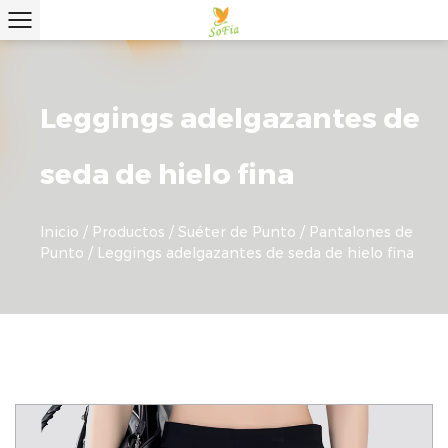
Leggings adelgazantes de
seda de hielo fina
Inicio
/
Productos
/
Suéter de Punto
/
Pantalones de
Punto
/
Leggings adelgazantes de seda de hielo fina