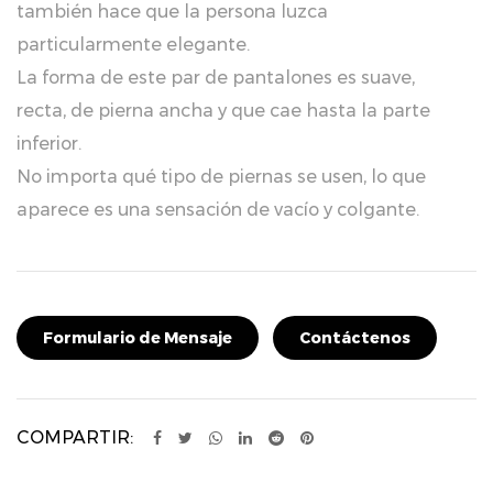
también hace que la persona luzca
particularmente elegante.
La forma de este par de pantalones es suave,
recta, de pierna ancha y que cae hasta la parte
inferior.
No importa qué tipo de piernas se usen, lo que
aparece es una sensación de vacío y colgante.
El hilo de lino hielo de doble curvatura está lleno
de caída y es adecuado para hilos de primavera y
verano.
Formulario de Mensaje
Contáctenos
Ya sea que vayas al trabajo o al ocio diario, no te
preocuparás por vestirte si compras uno
COMPARTIR: