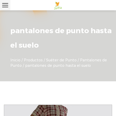
pantalones de punto hasta
el suelo
Inicio
/
Productos
/
Suéter de Punto
/
Pantalones de
Punto
/
pantalones de punto hasta el suelo